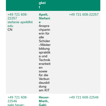
gkei
t
+49 721 608-
Apelt,
+49 721 608-22257
22257
Stefani
stefanie apelt
∂
kit
e
edu
Anspre
CN
chpartn
erin für
alle
Schüler
-/Weiter
bildung
spraktik
a und
Technik
erarbeit
en
sowie
für die
Verbun
dausbil
dung
am KIT
+49 721 608-
Heuer-
+49 721 608-22546
22546
Mieth,
gabi heuer-
Gabi