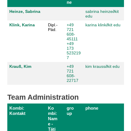
ne
Heinze, Sabrina
sabrina heinze
∂
kit
edu
Klink, Karina
Dipl.-
+49
karina klink
∂
kit edu
Päd.
721
608-
45111
+49
173
523219
7
Krauß, Kim
+49
kim krauss
∂
kit edu
721
608-
22717
Team Administration
Kombi:
Ko
gro
phone
Kontakt
mbi:
up
Nam
e -
Täti