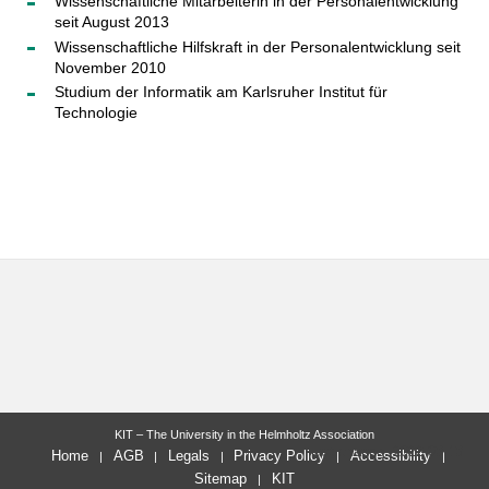
Wissenschaftliche Mitarbeiterin in der Personalentwicklung
seit August 2013
Wissenschaftliche Hilfskraft in der Personalentwicklung seit
November 2010
Studium der Informatik am Karlsruher Institut für
Technologie
KIT – The University in the Helmholtz Association
last change: 2022-08-18
Home
AGB
Legals
Privacy Policy
Accessibility
Sitemap
KIT