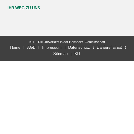
IHR WEG ZU UNS
KIT – Die Universität in der Helmholtz-Gemeinschaft
letzte Änderung: 20.11.2025
Home
AGB
Impressum
Datenschutz
Barrierefreiheit
Sitemap
KIT