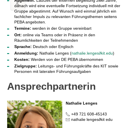
Allgemein:
Laufzeit der externen Begleitung zwei Jahre,
danach wird eine eventuelle Fortsetzung individuell mit der
Gruppe abgestimmt. Auf Wunsch wird einmal jährlich ein
fachlicher Impuls zu relevanten Führungsthemen seitens
PEBA angeboten.
Termine:
werden in der Gruppe vereinbart
Ort:
online via Teams oder in Präsenz in den
Räumlichkeiten der Teilnehmenden
Sprache:
Deutsch oder Englisch
Anmeldung:
Nathalie Lenges (
nathalie.lenges∂kit.edu
)
Kosten:
Werden von der DE PEBA übernommen
Zielgruppe:
Leitungs- und Führungskräfte des KIT sowie
Personen mit lateralen Führungsaufgaben
Ansprechpartnerin
Nathalie Lenges
+49 721 608-45143
nathalie lenges
∂
kit edu