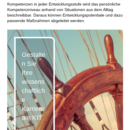
Kompetenzen in jeder Entwicklungsstufe wird das persönliche
Kompetenzniveau anhand von Situationen aus dem Alltag
beschreibbar. Daraus können Entwicklungspotentiale und dazu
passende Maßnahmen abgeleitet werden.
Gestalte
n Sie
Ihre
wissens
chaftlich
e
Karriere
am KIT